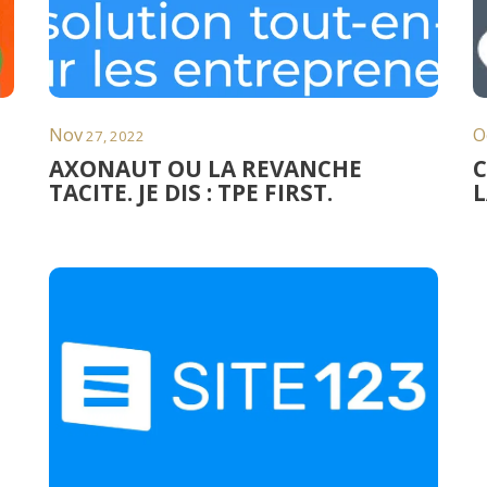
Nov
O
27, 2022
AXONAUT OU LA REVANCHE
C
TACITE. JE DIS : TPE FIRST.
L