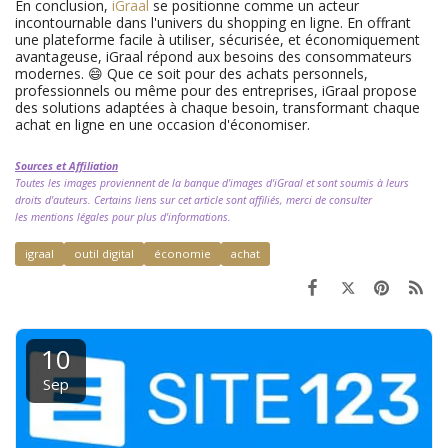
En conclusion,
iGraal
se positionne comme un acteur
incontournable dans l'univers du shopping en ligne. En offrant
une plateforme facile à utiliser, sécurisée, et économiquement
avantageuse, iGraal répond aux besoins des consommateurs
modernes. 😄 Que ce soit pour des achats personnels,
professionnels ou même pour des entreprises, iGraal propose
des solutions adaptées à chaque besoin, transformant chaque
achat en ligne en une occasion d'économiser.
Sources et Affiliation
Toutes les images proviennent de la banque d'images d'iGraal et sont soumis à leurs
droits d'auteurs.
Certains
liens sur cet article sont affiliés, merci de consulter
les
mentions légales
pour plus d'informations.
igraal
outil digital
économie
achat
10
Sep