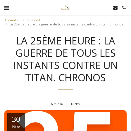
Accueil
Le bel esprit
La 25ème heure : la guerre de tous les instants contre un titan. Chronos
LA 25ÈME HEURE : LA
GUERRE DE TOUS LES
INSTANTS CONTRE UN
TITAN. CHRONOS
6 min lu
30
Nov
30
Nov