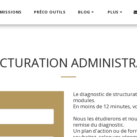
 MISSIONS
PRÉCO OUTILS
BLOG
PLUS
CTURATION ADMINISTR
Le diagnostic de structura
modules.
En moins de 12 minutes, v
Nous les étudierons et no
remise du diagnostic.
Un plan d'action ou de form
souhaitez, selon vos répon